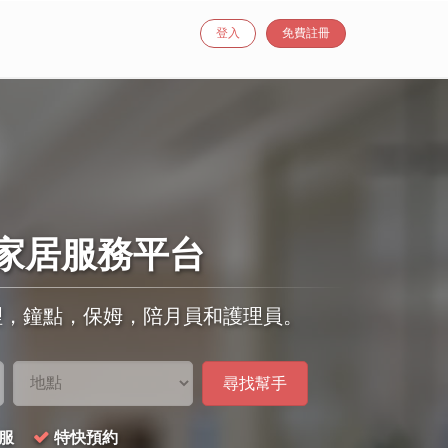
登入
免費註冊
家居服務平台
理，鐘點，保姆，陪月員和護理員。
尋找幫手
服
特快預約