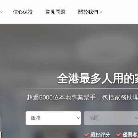
信心保證
常見問題
關於我們
全港最多人用的
超過5000位本地專業幫手，包括家務助
最好評分
優質客