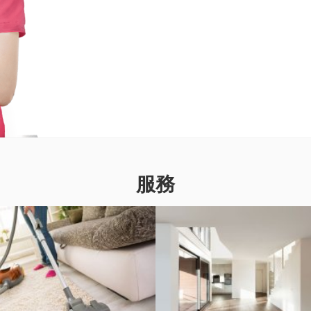
服務
恆常清潔
入伙前/後清潔