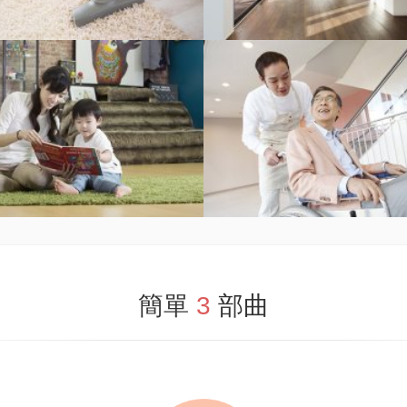
保姆 (寶寶幫)
陪診 (護理幫)
簡單
3
部曲