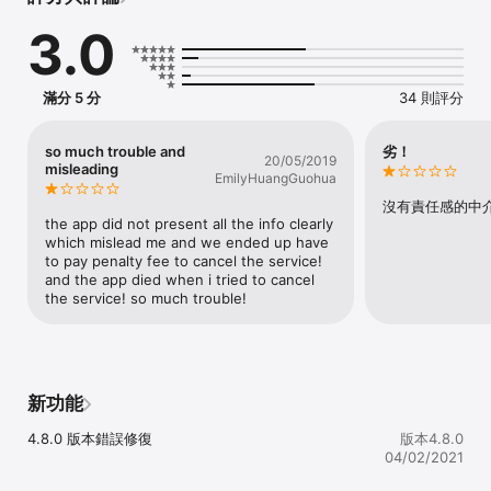
3.0
【HelperGo】的亮點

1. 全自動安排幫手 快捷方便

- 預約服務後，系統會立即通知並安排合適的幫手

滿分 5 分
34 則評分
- 透過【HelperGo】App 可即時確認及了解幫手

- 方便工作時核實身份

so much trouble and
劣！
20/05/2019
2. 明碼實價

misleading
EmilyHuangGuohua
- 按市場定價，清楚在預約服務時列明

- 不會有額外收費

沒有責任感的中
- 每次工作完成後才收費

the app did not present all the info clearly 
which mislead me and we ended up have 
3. 超過 4000 位已驗證的家務助理，陪月員，保姆，護理員，保健員
to pay penalty fee to cancel the service! 
和護士等幫手

and the app died when i tried to cancel 
- 覆蓋全港及新加坡

the service! so much trouble!
- 擁有豐富相關經驗及通過 erb僱員再培訓局的嚴格訓練和考核

- 所有資歷均會在【HelperGo】App 內清楚列明

4. 星級幫手 提供更高質素的服務

- 由【HelperGo】挑選出來，擁有非常豐富的工作經驗

新功能
- 過往【HelperGo】用戶給予的評分平均高達 4 星以上 (5 星為最
高) ，服務質素受到肯定

4.8.0 版本錯誤修復
版本4.8.0
04/02/2021
5. 稱心客戶服務

- 專業團隊全天候跟進每份工作
