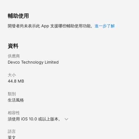
    我們專業陪月服務包括：

輔助使用
    - 產前用品準備

    - 照顧初生嬰兒

開發者尚未表示此 App 支援哪些輔助使用功能。
進一步了解
    - 產婦護理

    - 紓緩產後情緒及壓力，教授哺乳技巧或協助餵哺母乳

    - 母嬰穴位按摩（如需要）

    - 催乳服務（如需要）

資料
    - 煲薑醋（如需要）

    - 專業陪月顧問跟進

供應商
Devco Technology Limited
   用戶可根據自己的預算來自訂薪金範圍，找到價錢合適的陪月員

大小
4. 上門保姆 | 托兒保姆 (寶寶幫)

- 上門/托兒照顧    

44.8 MB
- 接送放學 / 興趣班

- 兒童陪診

類別
- 附加費服務 （於整段服務時間內扣除或須加鐘)：烹飪，一般家居清
生活風格
潔，星級幫手服務等

5. 鐘點煮飯 | 上門煮飯  (家務幫)

相容性
- 午餐／晚餐    

須使用 iOS 10.0 或以上版本。
- 準備滋補湯水

- 零食、餅乾、甜點

語言
- 麵包、蛋糕

英文
- 其他服務 （於整段服務時間內扣除或須加鐘)：外出買餸，清理膳後