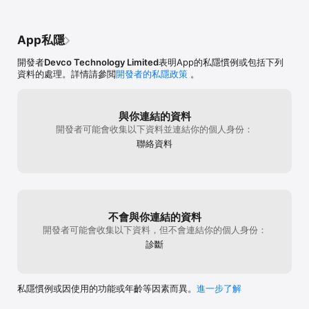
- 提供最稱心的家居服務

簡單易用，明碼實價，信心保證，立即下載

App私隱
【HelperGo】能簡化招聘及求職過程，節省用戶招聘合適的家務助
開發者
Devco Technology Limited
表明App的私隱慣例或包括下列
理，陪月員，保姆及護理員等的時間， 亦提供更多的就業機會給中年
資料的處理。詳情請參閲
開發者的私隱政策
。
婦女和弱勢社群，幫助他們投身社會之餘，還能顧及家庭彈性地工
作。【HelperGo】致力提供全方位優質家居服務，竭力做到「明碼實
價」、「專業至誠」、「信心保證」，以求服務盡善盡美。

與你連結的資料
服務類別：

開發者可能會收集以下資料並連結你的個人身份：
聯絡資料
1. 家務助理 | 鐘點 (家務幫)

- 一般家居清潔：客廳房間清潔，廚房清潔，浴室清潔

- 附加費服務 （於整段服務時間內扣除或須加鐘）：清潔牆壁/天花，
深層清潔，用手清洗衣服，煮飯，代購清潔用品，星級幫手服務等

2. 看護服務 (護理幫)

不會與你連結的資料
- 提供即時到戶式起居照顧服務、其他護理服務和醫療機構支援方案

- 接送陪診，起居護理照顧，看護服務，專業護理，物理及職業治療
開發者可能會收集以下資料，但不會連結你的個人身份：
服務，醫療機構支援等服務

診斷
- 專人制訂護理計劃

- 專業客戶服務網絡

3. 陪月服務 (寶寶幫)

私隱慣例或因使用的功能或年齡等因素而異。
進一步了解
    免費提供多個合適的陪月員任君選擇，務求提供最稱心的陪月服務 