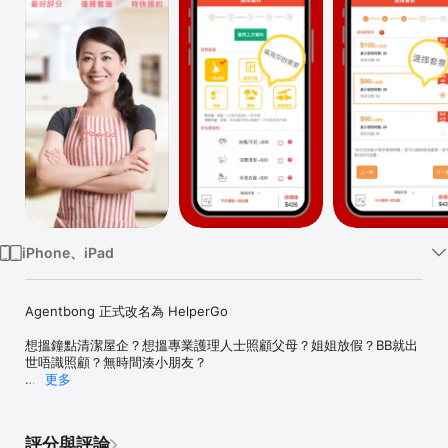
TV
iPhone、iPad
Agentbong 正式改名為 HelperGo

想搵鐘點清潔屋企？想搵專業護理人士照顧父母？姐姐放假？BB就出
世唔識照顧？無時間湊小朋友？

更多
【HelperGo】一站式免費預約家居服務手機 App：護理服務 (護理
幫)、陪月服務(寶寶幫)、保姆(寶寶幫)、家務助理、上門煮飯、吉屋
清潔、裝修後清潔、大掃除等服務，照顧您和您的家人需要！ － 現已
評分與評論
發展至香港及新加坡
