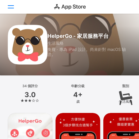
Today
HelperGo - 家居服務平台
生活風格
遊戲
免費 · 專為 iPad 設計。尚未針對 macOS 驗
證。
App
搜尋
平台
34 個評分
年齡分級
類別
iPhone
3.0
4+
iPad
歲
生活風格
Mac
Vision
Watch