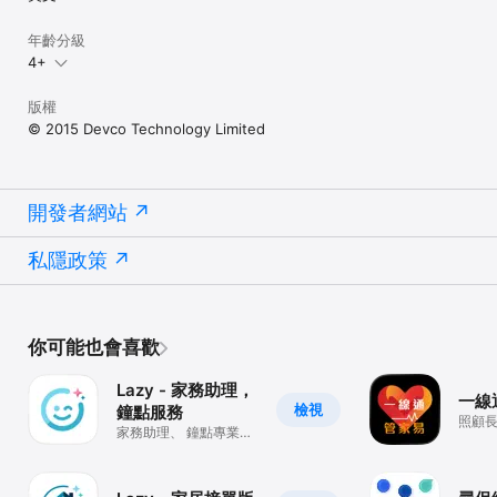
碗碟，星級幫手服務等

年齡分級
6. 其他服務  (家務幫)

4+
- 吉屋清潔，裝修後清潔，新居入伙清潔，交吉清潔

- 歲晩大掃除，深層家居清潔

版權
© 2015 Devco Technology Limited
未來將會增加更多類別

為了強化用戶信心，【HelperGo】制訂收費指引，統一定價系統；同
時加強審查幫手，認證其工作證書及安排面試以確保提供專業及優質
的服務

開發者網站
使用說明

私隱政策
1. 預約服務

- 選擇服務類別，購買一次性工作或優惠套票

- 再填寫簡單的工作資料，最後確認預約服務

2. 付款方法

你可能也會喜歡
- 預約服務時，用戶需要輸入信用卡資料

- 費用只會在工作完成時才會過數

Lazy - 家務助理，
- 所有交易經由Braintree第三方公司處理，【HelperGo】不會儲存
一線
檢視
鐘點服務
任何信用卡資料

照顧長
家務助理、 鐘點專業清
安老好
潔家居
3. 安排幫手

- 系統會即時通知並安排合適的幫手

- 安排幫手後，便可以直接與幫手聯絡
