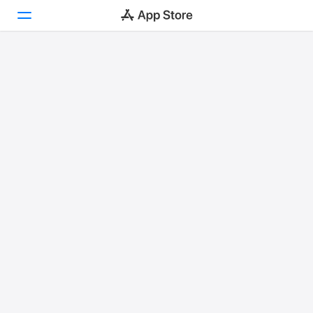
Today
遊戲
App
搜尋
平台
iPhone
iPad
Mac
Vision
Watch