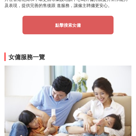
及表現，提供完善的售後跟 進服務，讓僱主聘傭更安心。
點擊搜索女傭
女傭服務一覽