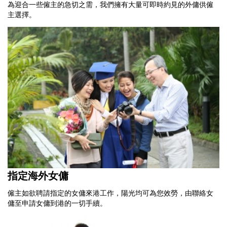
為迎合一些僱主的急切之需，我們擁有大量可即時約見的外傭供僱
主選擇。
指定海外女傭
僱主如欲聘請指定的女傭來港工作，陽光均可為您效勞，由聯絡女
傭至申請女傭到港的一切手續。