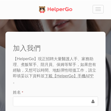
切
換
加入我們
【HelperGo】現正招聘大量醫護人手、家務助
理、煮飯幫手、陪月員、保姆等幫手，如果您有
經驗，又想可以時間、地點彈性咁搵工作，請立
即填妥以下資料並
下載【HelperGo】手機APP
。
姓名
*