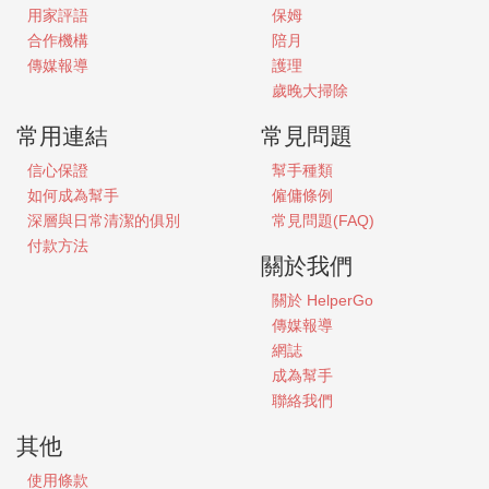
用家評語
保姆
合作機構
陪月
傳媒報導
護理
歲晚大掃除
常用連結
常見問題
信心保證
幫手種類
如何成為幫手
僱傭條例
深層與日常清潔的俱別
常見問題(FAQ)
付款方法
關於我們
關於
HelperGo
傳媒報導
網誌
成為幫手
聯絡我們
其他
使用條款