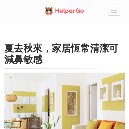
切
換
夏去秋來，家居恆常清潔可
減鼻敏感