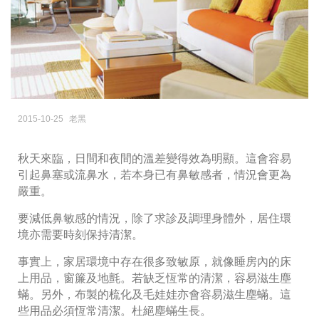
2015-10-25
老黑
秋天來臨，日間和夜間的溫差變得效為明顯。這會容易
引起鼻塞或流鼻水，若本身已有鼻敏感者，情況會更為
嚴重。
要減低鼻敏感的情況，除了求診及調理身體外，居住環
境亦需要時刻保持清潔。
事實上，家居環境中存在很多致敏原，就像睡房內的床
上用品，窗簾及地氈。若缺乏恆常的清潔，容易滋生塵
蟎。另外，布製的梳化及毛娃娃亦會容易滋生塵蟎。這
些用品必須恆常清潔。杜絕塵蟎生長。