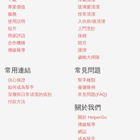
專業價值
玻璃窗清潔
服務
恆常清潔
使用説明
入伙前/後清潔
短片
上門烹飪
用家評語
保姆
合作機構
陪月
傳媒報導
護理
歲晚大掃除
常用連結
常見問題
信心保證
幫手種類
如何成為幫手
僱傭條例
深層與日常清潔的俱別
常見問題(FAQ)
付款方法
關於我們
關於
HelperGo
傳媒報導
網誌
成為幫手