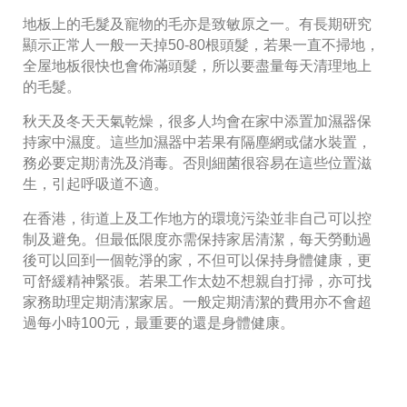
地板上的毛髮及寵物的毛亦是致敏原之一。有長期研究
顯示正常人一般一天掉50-80根頭髮，若果一直不掃地，
全屋地板很快也會佈滿頭髮，所以要盡量每天清理地上
的毛髮。
秋天及冬天天氣乾燥，很多人均會在家中添置加濕器保
持家中濕度。這些加濕器中若果有隔塵網或儲水裝置，
務必要定期淸洗及消毒。否則細菌很容易在這些位置滋
生，引起呼吸道不適。
在香港，街道上及工作地方的環境污染並非自己可以控
制及避免。但最低限度亦需保持家居清潔，每天勞動過
後可以回到一個乾淨的家，不但可以保持身體健康，更
可舒緩精神緊張。若果工作太攰不想親自打掃，亦可找
家務助理定期清潔家居。一般定期清潔的費用亦不會超
過每小時100元，最重要的還是身體健康。