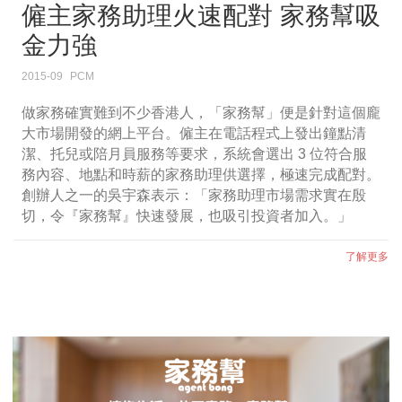
僱主家務助理火速配對 家務幫吸
金力強
2015-09
PCM
做家務確實難到不少香港人，「家務幫」便是針對這個龐
大市場開發的網上平台。僱主在電話程式上發出鐘點清
潔、托兒或陪月員服務等要求，系統會選出 3 位符合服
務內容、地點和時薪的家務助理供選擇，極速完成配對。
創辦人之一的吳宇森表示：「家務助理市場需求實在殷
切，令『家務幫』快速發展，也吸引投資者加入。」
了解更多