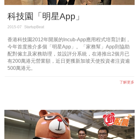
科技園「明星App」
2015-07
StartupBeat
香港科技園2012年開展的Incub-App應用程式培育計劃，
今年首度推介多個「明星App」。「家務幫」App則協助
配對僱主及家務助理，並設評分系統，在港推出2個月已
有200萬港元營業額，近日更獲新加坡天使投資者注資逾
500萬港元。
了解更多