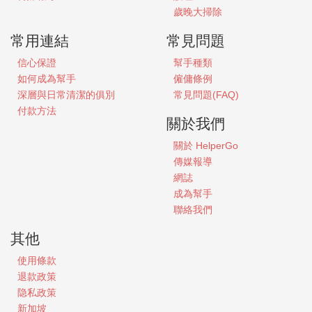
歲晚大掃除
常用連結
常見問題
信心保證
幫手種類
如何成為幫手
僱傭條例
深層與日常清潔的俱別
常見問題(FAQ)
付款方法
關於我們
關於
HelperGo
傳媒報導
網誌
成為幫手
聯絡我們
其他
使用條款
退款政策
隐私政策
新加坡