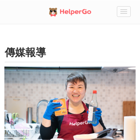
切
換
傳媒報導