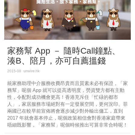
家務幫 App － 隨時Call鐘點、
湊B、陪月，亦可自薦搵錢
2015-08
unwire.hk
統家務助理中介服務收費昂貴而且質素未必有保證，「家
務幫」呢個 App 就可以提高透明度，勞資雙方都有主動
性，令配對成功機會更高！香港充斥住「忙碌的都市
人」，家居服務市場絕對有一定發展空間，更何況印、菲
兩國已在較早前宣佈將會逐步減少對外輸出傭工，直到
2017 年就會基本停止，呢個政策相信會對香港家庭帶來
唔細既影響，「家務幫」呢個時候推出可算非常合時呢！