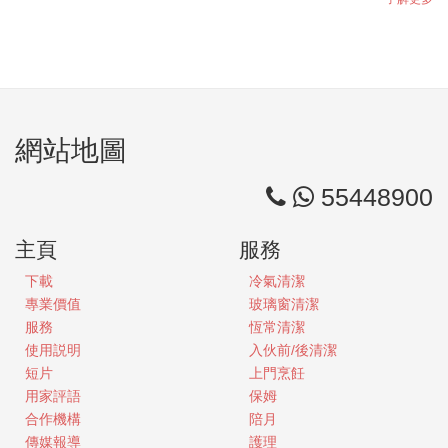
網站地圖
55448900
主頁
服務
下載
冷氣清潔
專業價值
玻璃窗清潔
服務
恆常清潔
使用説明
入伙前/後清潔
短片
上門烹飪
用家評語
保姆
合作機構
陪月
傳媒報導
護理