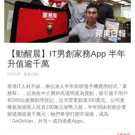
【動醒晨】IT男創家務App 半年
升值逾千萬
2015-07
蘋果日報
香港IT人材不缺，兩位港人半年前研發手機應用程式「家
務幫」，以免收中介費和高透明度為賣點，吸引逾千用戶
和300位家務助理登記，近月營業額達300萬元。公司更
獲新加坡商人投資100萬元坡幣入股，半年間由初創企業
變成價值逾千萬元，她們希望打開市場後，成為
「GoGoVan」外另一成功港產Apps。
了解更多