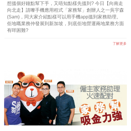
想搵個好鐘點幫下手，又唔知點樣先搵到? 今日【向南走
向北走】請嚟手機應用程式「家務幫」創辦人之一吳宇森
(Sam)，同大家介紹點樣可以用手機app搵到家務助理。
佢地嘅業務仲發展到新加坡，到底佢地營運兩地業務方面
有咩困難?
了解更多