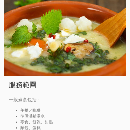
服務範圍
一般煮食包括：
午餐／晚餐
準備滋補湯水
零食、餅乾、甜點
麵包、蛋糕