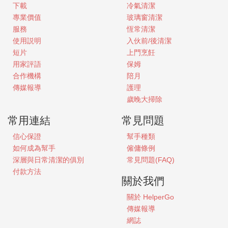
下載
冷氣清潔
專業價值
玻璃窗清潔
服務
恆常清潔
使用説明
入伙前/後清潔
短片
上門烹飪
用家評語
保姆
合作機構
陪月
傳媒報導
護理
歲晚大掃除
常用連結
常見問題
信心保證
幫手種類
如何成為幫手
僱傭條例
深層與日常清潔的俱別
常見問題(FAQ)
付款方法
關於我們
關於
HelperGo
傳媒報導
網誌