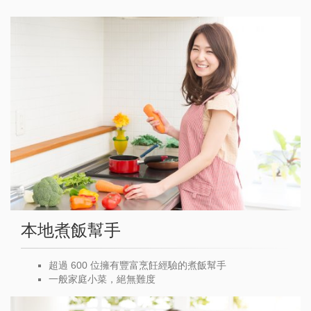
本地煮飯幫手
超過 600 位擁有豐富烹飪經驗的煮飯幫手
一般家庭小菜，絕無難度