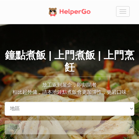
切
換
鐘點煮飯 | 上門煮飯 | 上門烹
飪
放工返到屋企，即刻開餐
相比起外傭，請本地鐘點煮飯會更加彈性，更岩口味