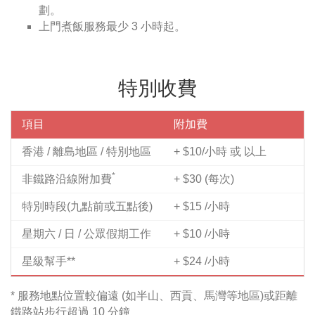
劃。
上門煮飯服務最少 3 小時起。
特別收費
項目
附加費
香港 / 離島地區 / 特別地區
+ $10/小時 或 以上
*
非鐵路沿線附加費
+ $30 (每次)
特別時段(九點前或五點後)
+ $15 /小時
星期六 / 日 / 公眾假期工作
+ $10 /小時
星級幫手**
+ $24 /小時
* 服務地點位置較偏遠 (如半山、西貢、馬灣等地區)或距離
鐵路站步行超過 10 分鐘