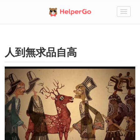
切
換
人到無求品自高