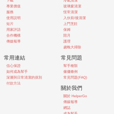
下載
冷氣清潔
專業價值
玻璃窗清潔
服務
恆常清潔
使用説明
入伙前/後清潔
短片
上門烹飪
用家評語
保姆
合作機構
陪月
傳媒報導
護理
歲晚大掃除
常用連結
常見問題
信心保證
幫手種類
如何成為幫手
僱傭條例
深層與日常清潔的俱別
常見問題(FAQ)
付款方法
關於我們
關於
HelperGo
傳媒報導
網誌
成為幫手