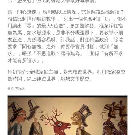
己「憑良心」做出對香港大學最好嘅事情。
當「問心無愧 」應用喺以上情況，究竟應該點樣解讀？
相信比起譚仔嗰題數學， "列出一個包含4個「0」，但不
用讀出「零」的最大5位數"，更加難解答。喺充斥住指
鹿為馬，鉛水變源水，是非不分嘅歪風下，要教導小朋
友正途，真係唔容易呀。計我話，對住特區政府，除咗
要求「問心無愧」之外，仲要學官員咁樣，做到「無
求」，唔係「不思進取丶庸碌無為」；宜係「有所不求
才能有所追求」。
師奶簡介: 全職家庭主婦，夢想環遊世界。利用做家務空
餘時間，網上神遊世界，馳騁文學歷史。
圖片: 互聯網