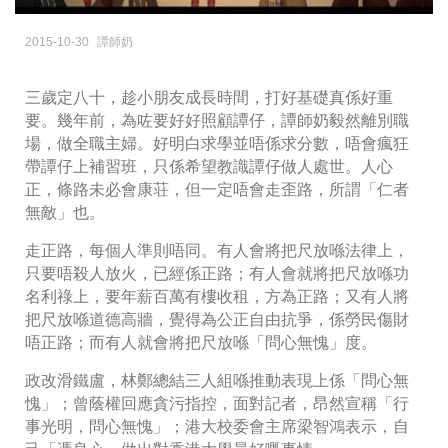
2015-10-30
譚師奶
三歲定八十，趁小朋友成長時間，打好基礎真係好重
要。幾年前，為咗要好好照顧譚仔，譚師奶毅然離別職
場，做全職主婦。好明白求學並唔係求分數，唔會瘋狂
帶譚仔上補習班，只係希望教識譚仔做人處世。人心
正，條路未必會康荘，但一定唔會走歪路，所謂「仁者
無敵」也。
走正路，每個人準則唔同。有人會將把尺放喺法律上，
只要唔殺人放火，已經係正路；有人會就將把尺放喺功
名利祿上，要年薪百萬有樓收租，方為正路；又有人將
把尺放喺道德高牆，覺得為公正自由抗爭，係勞民傷財
唔正路；而有人就會將把尺放喺「問心無愧」度。
政改滑鐵盧，林鄭總結三人組喺推動表現上係「問心無
愧」；曾蔭權回應貪污指控，面對記者，昂然宣稱「行
事光明，問心無愧」；港大校委會主席梁智鴻表示，自